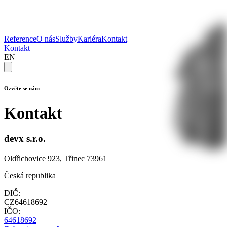
Reference
O nás
Služby
Kariéra
Kontakt
Kontakt
K
o
n
t
a
k
t
EN
Ozvěte se nám
Kontakt
devx s.r.o.
Oldřichovice 923, Třinec 73961
Česká republika
DIČ
:
CZ64618692
IČO
:
64618692